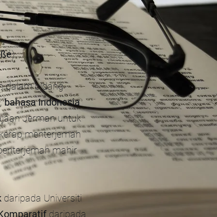
uße
).
n dalam bidang
,
bahasa Indonesia
rajaan Jerman untuk
a kerap menterjemah
penterjemah mahir
k
daripada Universiti
 Komparatif
daripada