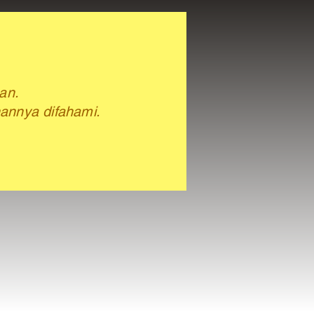
aan
.
annya difahami.