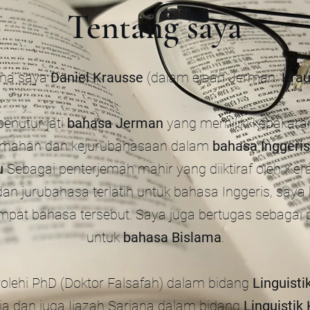
Tentang saya
ma saya
Daniel Krausse
(dalam ejaan Jerman:
Kra
enutur jati
bahasa Jerman
yang memiliki kepakara
jemahan dan kejurubahasaan dalam
bahasa Inggeris
u
Sebagai penterjemah mahir yang diiktiraf oleh Ke
an jurubahasa terlatih untuk bahasa Inggeris, say
mpat bahasa tersebut. Saya juga bertugas sebagai 
untuk
bahasa
Bislama
.
lehi PhD (Doktor Falsafah) dalam bidang
Linguisti
lia dan juga Ijazah Sarjana dalam bidang
Linguistik