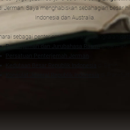
t di Jerman. Saya menghabiskan sebahagian besar h
Indonesia dan Australia.
arai sebagai penterjemah diiktiraf di pangkalan data 
Penterjemah dan Jurubahasa Rasmi
di Jerman
Persatuan Penterjemah Jerman
Kedutaan Besar Republik Indonesia
di Berlin
Konsulat Jeneral Republik Indonesia
di Frankfurt