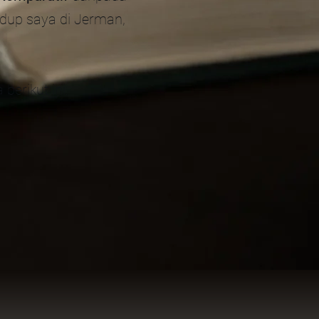
idup saya di Jerman,
berikut ini: