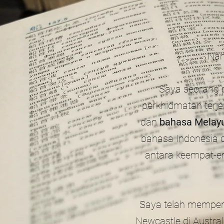
Na
Saya seorang p
perkhidmatan ter
dan
bahasa Melay
bahasa Indonesia d
antara keempat-e
Saya telah mempero
Newcastle di Austra