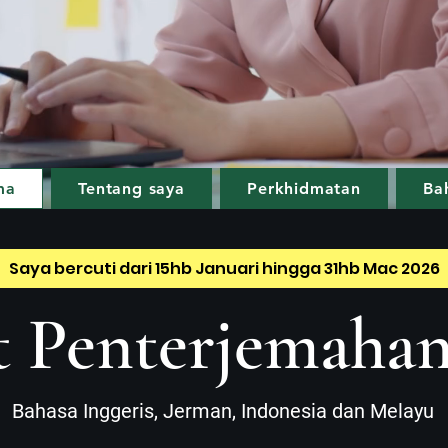
ma
Tentang saya
Perkhidmatan
Ba
Saya bercuti dari 15hb Januari hingga 31hb Mac 2026
 Penterjemahan
Bahasa Inggeris, Jerman, Indonesia dan Melayu