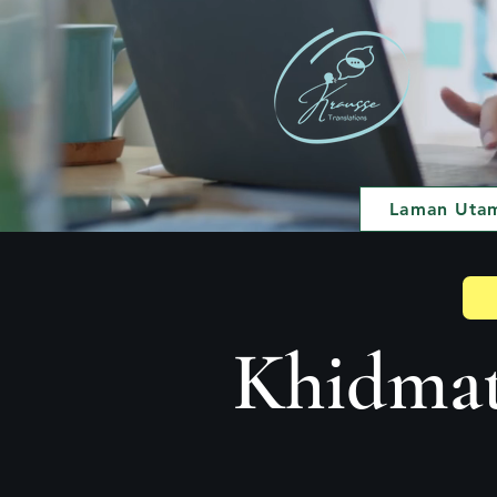
Laman Uta
Khidmat