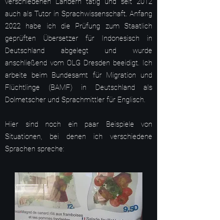
verschiedenen Ländern tätig und seit 2012
auch als Tutor in Sprachwissenschaft. Anfang
2022 habe ich die Prüfung zum Staatlich
geprüften Übersetzer für Indonesisch in
Deutschland abgelegt und wurde
anschließend vom OLG Dresden beeidigt. Ich
arbeite beim Bundesamt für Migration und
Flüchtlinge (BAMF) in Deutschland als
Dolmetscher und Sprachmittler für Englisch.
Hier sind noch ein paar Beispiele von
Situationen, bei denen ich verschiedene
Sprachen spreche: