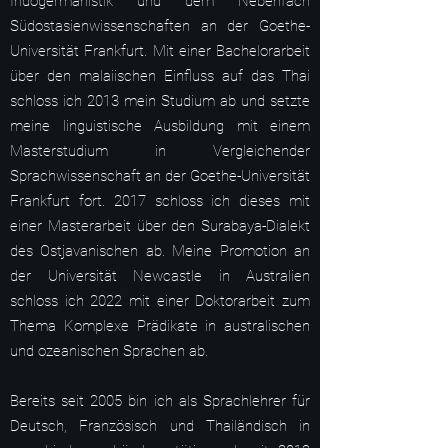
Indogermanistik und dem Nebenfach
Südostasienwissenschaften an der Goethe-
Universität Frankfurt. Mit einer Bachelorarbeit
über den malaiischen Einfluss auf das Thai
schloss ich 2013 mein Studium ab und setzte
meine linguistische Ausbildung mit einem
Masterstudium in Vergleichender
Sprachwissenschaft an der Goethe-Universität
Frankfurt fort. 2017 schloss ich dieses mit
einer Masterarbeit über den Surabaya-Dialekt
des Ostjavanischen ab. Meine Promotion an
der Universität Newcastle in Australien
schloss ich 2022 mit einer Doktorarbeit zum
Thema Komplexe Prädikate in australischen
und ozeanischen Sprachen ab. ​
Bereits seit 2005 bin ich als Sprachlehrer für
Deutsch, Französisch und Thailändisch in