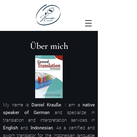
Über mich
My name is
Daniel Krauße
.
I am a
native
speaker of German
and specialize in
translation and interpretation services in
English
and
Indonesian
. As a certified and
sworn translator for the Indonesian language