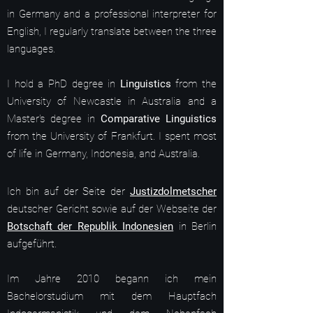
in Germany and a professional interpreter for
English, I regularly translate between the three
languages.
I hold a PhD degree in
Linguistics
from the
University of Newcastle in Australia and a
Master's degree in
Comparative Linguistics
from the University of Frankfurt. I spent most
of life in Germany, Indonesia, and Australia.
Ich bin auf der Seite der
Justizdolmetscher
deutscher Gericht sowie auf der Webseite der
Botschaft der Republik Indonesien
in Berlin
aufgeführt.
Im Jahre 2010 begann ich mein
Bachelorstudium mit dem Hauptfach