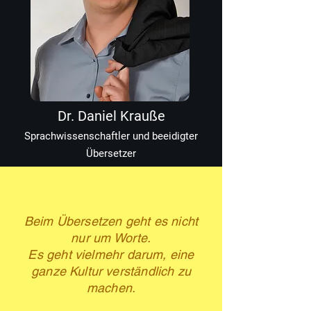
Dr. Daniel Krauße
Sprachwissenschaftler und beeidigter
Übersetzer
Beim Übersetzen geht es
nicht
nur um Worte
.
Es geht vielmehr darum, eine
ganze Kultur verständlich zu
machen.