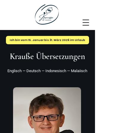
Ich bin vom 15. Januar bis 31. März 2026 im Urlaub
Krauße Übersetzungen
Englisch — Deutsch — Indonesisch
— Malaiisch