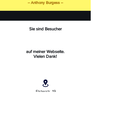
– Anthony Burgess –
Sie sind Besucher
auf meiner Webseite.
Vielen Dank!
Elsterstr. 19
04910 Elsterwerda
Deutschland
+49 (0) 1522 7451381